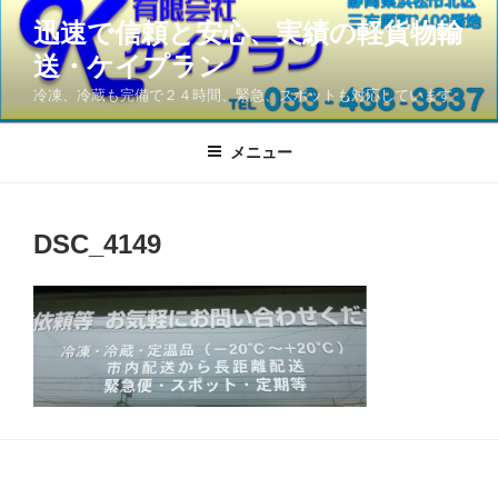
コ
迅速で信頼と安心、実績の軽貨物輸
ン
送・ケイプラン
テ
ン
冷凍、冷蔵も完備で２４時間、緊急、スポットも対応しています
ツ
へ
メニュー
ス
キ
ッ
DSC_4149
プ